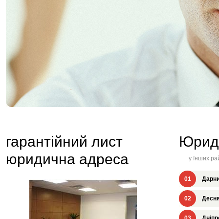
гарантійний лист
Юрид
юридична адреса
у їнших ра
01
Дарни
02
Десня
03
Дніпр