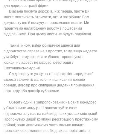
Наша компанія пропонує клієнтам юридичні адреси
для держреєстрації фірми.
Вказана послуга дорожча, ніж перша, проте Ви
маєте можливість отримати, окрім потрібного Вам
документу ще й послугу з переселання пошти. Ми
гарантуємо налагоджену роботу з поштовими
відділеннями. При цьому листи не будуть загублені.
Таким чином, вибір юридичної адреси для
підприємства справа не з простих, тому, якщо жадаєте
у майбутньому розвивати бізнес - пропонуємо
юридичну адресу не масової реєстрації у
Святошинському р-ні.
Слід звернути увагу на те, що вартість юридичної
адреси залежить від того чи підписаний договір
оренди, договір про співпрацю (надання приміщення
партнеру або договір суборенди.
Оберіть один із запропонованих на сайті юр-адрес
у Святошинському р-ні і започаткуйте своє
підприємство у нас на найвигідніших умовах співпраці!
Пропонуємо Вашій компанії реєстрацію у престижному
районі; радо допоможемо максимально швидко
провести оформлення необхідних паперів і,звісно,