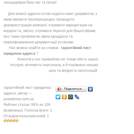
заощадивши Ваш час та гроші!
Для кожної адреси готові надати пакет документів, з
яким зможете безперешкодно проводити
держреєстрацію компанії, отримати акредитацію на
кордоні та, звісно, отримати ліцензії для Вашої фірми,
без таких проблем як зміна юрадреси та
переоформлення документації установи.
Нас можна знайти за словом :
гарантійний лист
юридична адреса
?
Клієнтів у нас приваблює не тільки якість нашої
послуги, вічлевість персоналу, а й порівняно низька
ціна та вігідність пропозицій.
гарантійний лист юридична
Поделиться…
адреса
, автор —
juraddress.com.ua
Рейтинг статьи:
99
% из
100
возможных. Голосов всего:
1
.
Отзывов пользователей:
1
.