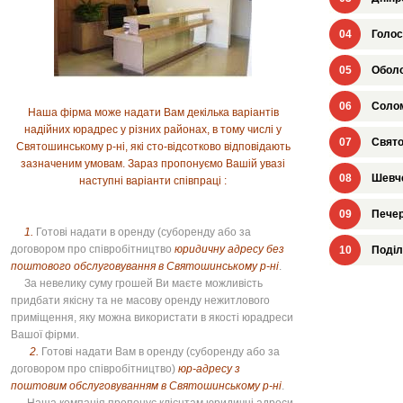
04
Голос
05
Оболо
06
Солом
Наша фірма може надати Вам декілька варіантів
надійних юрадрес у різних районах, в тому числі у
07
Свято
Святошинському р-ні, які сто-відсотково відповідають
зазначеним умовам. Зараз пропонуємо Вашій увазі
08
Шевче
наступні варіанти співпраці :
09
Печер
1.
Готові надати в оренду (суборенду або за
договором про співробітництво
юридичну адресу без
10
Поділ
поштового обслуговування в Святошинському р-ні
.
За невелику суму грошей Ви маєте можливість
придбати якісну та не масову оренду нежитлового
приміщення, яку можна використати в якості юрадреси
Вашої фірми.
2.
Готові надати Вам в оренду (суборенду або за
договором про співробітництво)
юр-адресу з
поштовим обслуговуванням в Святошинському р-ні
.