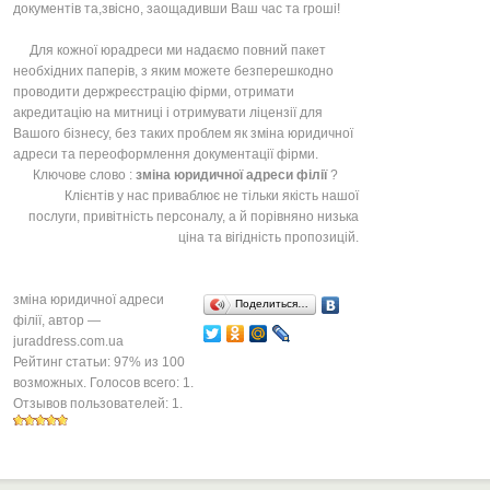
документів та,звісно, заощадивши Ваш час та гроші!
Для кожної юрадреси ми надаємо повний пакет
необхідних паперів, з яким можете безперешкодно
проводити держреєстрацію фірми, отримати
акредитацію на митниці і отримувати ліцензії для
Вашого бізнесу, без таких проблем як зміна юридичної
адреси та переоформлення документації фірми.
Ключове слово :
зміна юридичної адреси філії
?
Клієнтів у нас приваблює не тільки якість нашої
послуги, привітність персоналу, а й порівняно низька
ціна та вігідність пропозицій.
зміна юридичної адреси
Поделиться…
філії
, автор —
juraddress.com.ua
Рейтинг статьи:
97
% из
100
возможных. Голосов всего:
1
.
Отзывов пользователей:
1
.