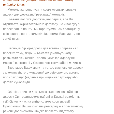
поштовим обслуговуванням в Святошинському
районі м. Києва
.
Можемо запропонувати своїм клієнтам юридичні
адреси для державної реєстрації компанії.
Вказана послуга дорожча, ніж перша, але Ви
отримаєте, окрім потрібного договору ще й послугу з
переселання пошти. Ми гарантуємо Вам злагоджену
співпрацю з поштовими відділеннями. Ваші листи не
загубляться.
Звісно, вибір юр-адреси для компанії справа не з
простих, тому, якщо Ви бажаєте у майбутньому
розвивати свій бізнес - пропонуємо юр-адресу не
масової реєстрації у Святошинському районі м. Києва.
Звертаємо Вашу увагу на те, що вартість юр-адреси
залежить від того укладений договір оренди, договір
про співпрацю (надання приміщення партнеру або
договір суборенди.
Оберіть один чи декілька із вказаних на сайті юр-
адрес у Святошинському районі м. Києва і розмістіть
свій бізнес у нас на вигідних умовах співпраці!
Пропонуємо Вашій компанії реєстрацію в престижному
районі; допоможемо швидко провести підготовку