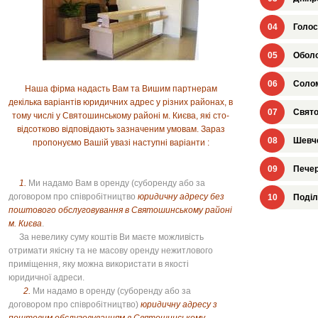
04
Голос
05
Оболо
06
Солом
Наша фірма надасть Вам та Вишим партнерам
декілька варіантів юридичних адрес у різних районах, в
07
Свято
тому числі у Святошинському районі м. Києва, які сто-
відсотково відповідають зазначеним умовам. Зараз
08
Шевче
пропонуємо Вашій увазі наступні варіанти :
09
Печер
1.
Ми надамо Вам в оренду (суборенду або за
договором про співробітництво
юридичну адресу без
10
Поділ
поштового обслуговування в Святошинському районі
м. Києва
.
За невелику суму коштів Ви маєте можливість
отримати якісну та не масову оренду нежитлового
приміщення, яку можна використати в якості
юридичної адреси.
2.
Ми надамо в оренду (суборенду або за
договором про співробітництво)
юридичну адресу з