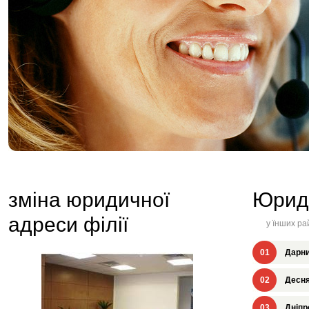
зміна юридичної
Юрид
адреси філії
у їнших ра
01
Дарни
02
Десня
03
Дніпр