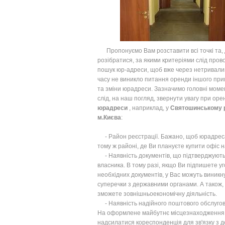
Пропонуємо Вам розставити всі точкі та, 
розібратися, за якими критеріями слід пров
пошук юр-адреси, щоб вже через нетривали
часу не виникло питання оренди іншого пр
та зміни юрадреси. Зазначимо головні момен
слід, на наш погляд, звернути увагу при оре
юрадреси
, наприклад, у
Святошинському р
м.Києва
:
- Район реєстрації. Бажано, щоб юрадрес
тому ж районі, де Ви плануєте купити офіс н
- Наявність документів, що підтверджують
власника. В тому разі, якщо Ви підпишете уг
необхідних документів, у Вас можуть виникн
суперечки з державними органами. А також,
зможете зовнішньоекономічну діяльність.
- Наявність надійного поштового обслугов
На оформлене майбутнє місцезнаходження
надсилатися кореспонденція для зв'язку з