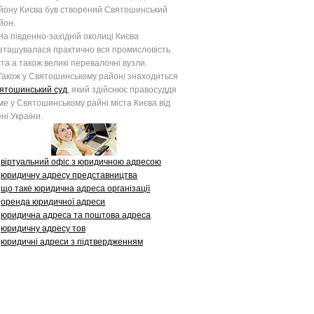
йону Києва був створений Святошинський
йон.
 південно-західній околиці Києва
зташувалася практично вся промисловість
ста а також великі перевалочні вузли.
кож у Святошинському районі знаходиться
ятошинський суд
, який здійснює правосуддя
ме у Святошинському райні міста Києва від
ені України.
віртуальний офіс з юридичною адресою
юридичну адресу представництва
що таке юридична адреса організації
оренда юридичної адреси
юридична адреса та поштова адреса
юридичну адресу тов
юридичні адреси з підтвердженням