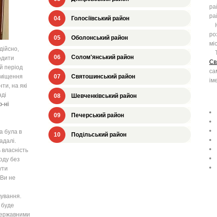
ра
ра
04
Голосіївський район
На
ро
05
Оболонський район
мі
дійсно,
Та
06
Солом'янський район
одити
Св
й період
са
иміщення
07
Святошинський район
ім
ти, на які
нді
08
Шевченківський район
-ні
09
Печерський район
а була в
10
Подільський район
адалі.
 власність
оду без
ути
 Ви не
ування.
 буде
 державними