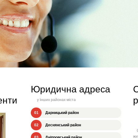
Юридична адреса
енти
у їнших районах міста
01
Дарницький район
02
Деснянський район
Св
жи
03
Дніпровський район