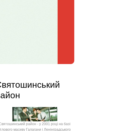
Святошинський
район
ятошинський район - у 2001 році на базі
тлового масиву Галагани і Ленінградського