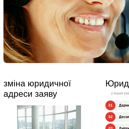
зміна юридичної
Юрид
адреси заяву
у їнших ра
01
Дарни
02
Десня
03
Дніпр