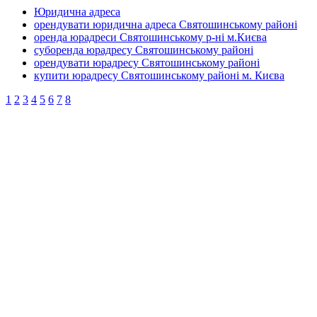
Юридична адреса
орендувати юридична адреса Святошинському районі
оренда юрадреси Святошинському р-ні м.Києва
суборенда юрадресу Святошинському районі
орендувати юрадресу Святошинському районі
купити юрадресу Святошинському районі м. Києва
1
2
3
4
5
6
7
8